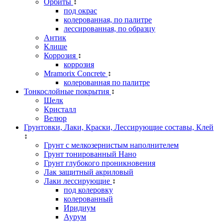
Орбиты
↕
под окрас
колерованная, по палитре
лессированная, по образцу
Антик
Клише
Коррозия
↕
коррозия
Mramorix Concrete
↕
колерованная по палитре
Тонкослойные покрытия
↕
Шелк
Кристалл
Велюр
Грунтовки, Лаки, Краски, Лессирующие составы, Клей
↕
Грунт с мелкозернистым наполнителем
Грунт тонированный Нано
Грунт глубокого проникновения
Лак защитный акриловый
Лаки лессирующие
↕
под колеровку
колерованный
Иридиум
Аурум