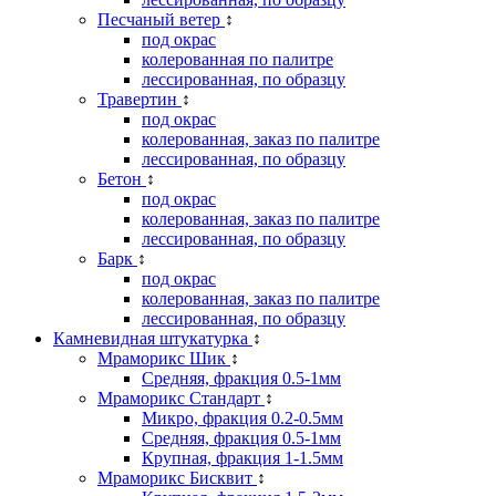
Песчаный ветер
↕
под окрас
колерованная по палитре
лессированная, по образцу
Травертин
↕
под окрас
колерованная, заказ по палитре
лессированная, по образцу
Бетон
↕
под окрас
колерованная, заказ по палитре
лессированная, по образцу
Барк
↕
под окрас
колерованная, заказ по палитре
лессированная, по образцу
Камневидная штукатурка
↕
Мраморикс Шик
↕
Средняя, фракция 0.5-1мм
Мраморикс Стандарт
↕
Микро, фракция 0.2-0.5мм
Средняя, фракция 0.5-1мм
Крупная, фракция 1-1.5мм
Мраморикс Бисквит
↕